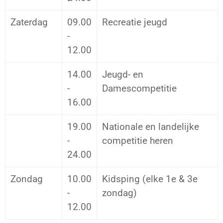
Zaterdag
09.00
Recreatie jeugd
-
12.00
14.00
Jeugd- en
-
Damescompetitie
16.00
19.00
Nationale en landelijke
-
competitie heren
24.00
Zondag
10.00
Kidsping (elke 1e & 3e
-
zondag)
12.00