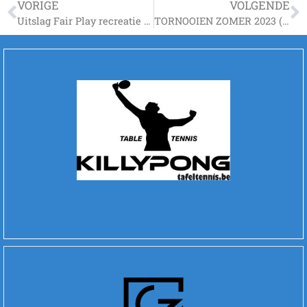
VORIGE
VOLGENDE
Uitslag Fair Play recreatie afdeling 2022-2023
TORNOOIEN ZOMER 2023 (update)
Killypong