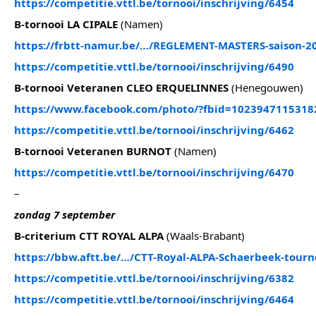
https://competitie.vttl.be/tornooi/inschrijving/6454
B-tornooi LA CIPALE
(Namen)
https://frbtt-namur.be/…/REGLEMENT-MASTERS-saison-
https://competitie.vttl.be/tornooi/inschrijving/6490
B-tornooi Veteranen CLEO ERQUELINNES
(Henegouwen)
https://www.facebook.com/photo/?fbid=102394711531
https://competitie.vttl.be/tornooi/inschrijving/6462
B-tornooi Veteranen BURNOT
(Namen)
https://competitie.vttl.be/tornooi/inschrijving/6470
–
zondag 7 september
B-criterium CTT ROYAL ALPA
(Waals-Brabant)
https://bbw.aftt.be/…/CTT-Royal-ALPA-Schaerbeek-tour
https://competitie.vttl.be/tornooi/inschrijving/6382
https://competitie.vttl.be/tornooi/inschrijving/6464