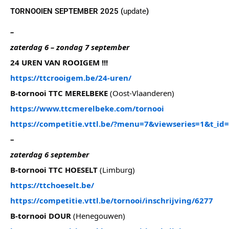
TORNOOIEN SEPTEMBER 2025 (
update
)
–
zaterdag 6 – zondag 7 september
24 UREN VAN ROOIGEM !!!
https://ttcrooigem.be/24-uren/
B-tornooi TTC MERELBEKE
(Oost-Vlaanderen)
https://www.ttcmerelbeke.com/tornooi
https://competitie.vttl.be/?menu=7&viewseries=1&t_id
–
zaterdag 6 september
B-tornooi TTC HOESELT
(Limburg)
https://ttchoeselt.be/
https://competitie.vttl.be/tornooi/inschrijving/6277
B-tornooi DOUR
(Henegouwen)