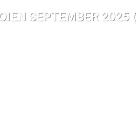
IEN SEPTEMBER 2025 (