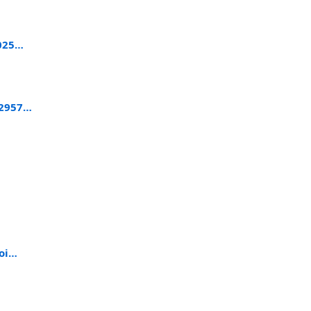
2025…
82957…
noi…