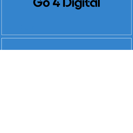
Go 4 Digital
Trooper
RPR:
ondernemingsrechtbank Gent